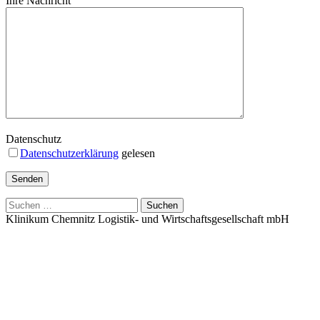
Ihre Nachricht
Datenschutz
Datenschutzerklärung
gelesen
Suchen
nach:
Klinikum Chemnitz Logistik- und Wirtschaftsgesellschaft mbH
[::.A.::]