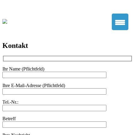
News
|
Karriere
|
Kontakt
|
Impressum
|
Hinweisgebersystem
|
Datenschutzerklärung
|
Lieferkettensorgfaltspflichtengesetz
KCLW – Klinikum Chemnitz
Kontakt
Logistik- und
Wirtschaftsgesellschaft mbH
Ihr Name (Pflichtfeld)
Ihre E-Mail-Adresse (Pflichtfeld)
Tel.-Nr.:
Betreff