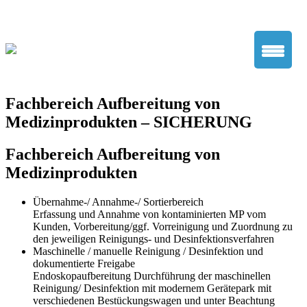
News
|
Karriere
|
Kontakt
|
Impressum
|
Hinweisgebersystem
|
Datenschutzerklärung
|
Lieferkettensorgfaltspflichtengesetz
KCLW – Klinikum Chemnitz
Fachbereich Aufbereitung von
Logistik- und
Medizinprodukten – SICHERUNG
Wirtschaftsgesellschaft mbH
Fachbereich Aufbereitung von
Medizinprodukten
Übernahme-/ Annahme-/ Sortierbereich
Erfassung und Annahme von kontaminierten MP vom
Kunden, Vorbereitung/ggf. Vorreinigung und Zuordnung zu
den jeweiligen Reinigungs- und Desinfektionsverfahren
Maschinelle / manuelle Reinigung / Desinfektion und
dokumentierte Freigabe
Endoskopaufbereitung Durchführung der maschinellen
Reinigung/ Desinfektion mit modernem Gerätepark mit
verschiedenen Bestückungswagen und unter Beachtung